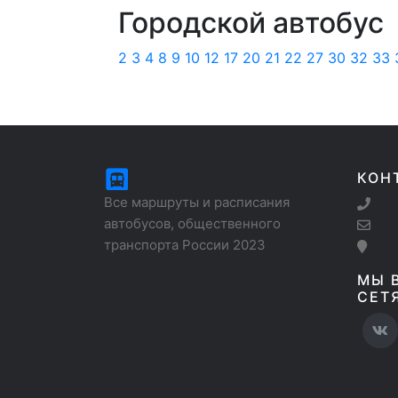
Городской автобус
2
3
4
8
9
10
12
17
20
21
22
27
30
32
33
КОН
Все маршруты и расписания
автобусов, общественного
транспорта России 2023
МЫ 
СЕТ