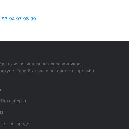
2
93
94
97
98
99
раны из региональных справочников,
оступе. Если Вы нашли неточность, просьба
вы
-Петербурга
ва
го Новгорода