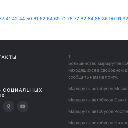
37
41
42
44
50
61
62
64
69
71
75
77
82
84
85
86
90
91
9
1
ТАКТЫ
Большинство маршрутов соб
находящихся в свободном д
сообщить нам на почту.
Маршруты автобусов Моск
В СОЦИАЛЬНЫХ
ЯХ
Маршруты автобусов Санкт
Маршруты автобусов Росто
Маршруты автобусов Нижне