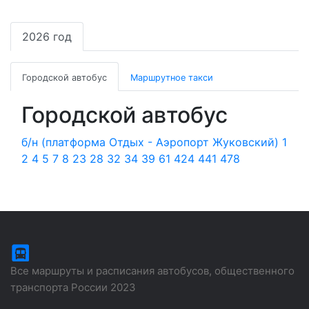
2026 год
Городской автобус
Маршрутное такси
Городской автобус
б/н (платформа Отдых - Аэропорт Жуковский)
1
2
4
5
7
8
23
28
32
34
39
61
424
441
478
Все маршруты и расписания автобусов, общественного
транспорта России 2023