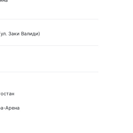
яна
ул. Заки Валиди)
тостан
фа-Арена