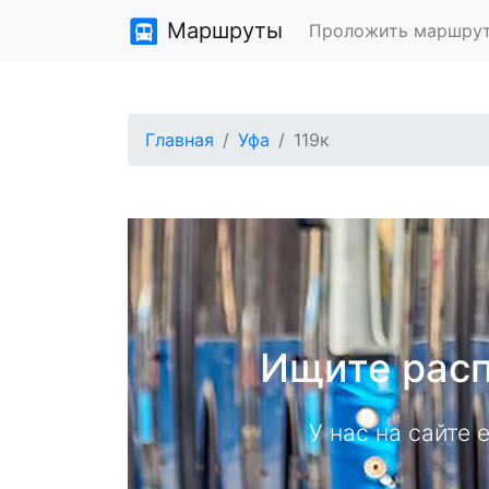
Маршруты
Проложить маршру
Главная
Уфа
119к
Ищите расп
У нас на сайте 