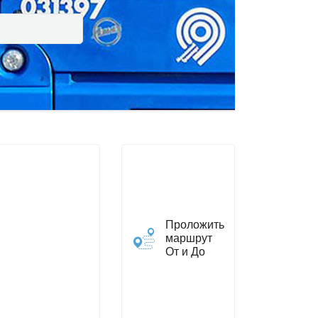
Проложить
маршрут
От и До