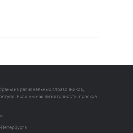
раны из региональных справочников,
оступе. Если Вы нашли неточность, просьба
вы
-Петербурга