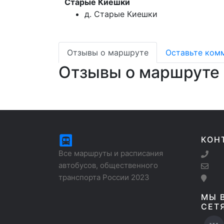
Старые Киешки
д. Старые Киешки
Отзывы о маршруте
Оставьте ком
Отзывы о маршруте
КОН
Все маршруты и расписания
автобусов, общественного
транспорта России 2023
МЫ 
СЕТ