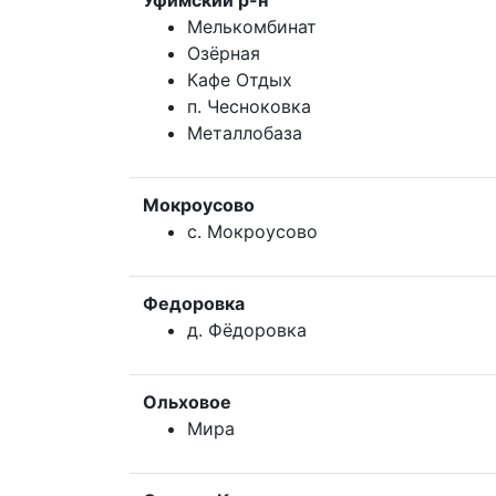
Уфимский р-н
Мелькомбинат
Озёрная
Кафе Отдых
п. Чесноковка
Металлобаза
Мокроусово
с. Мокроусово
Федоровка
д. Фёдоровка
Ольховое
Мира