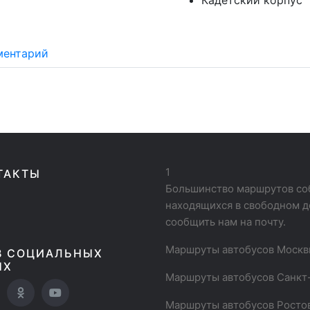
Кадетский корпус
ментарий
1
ТАКТЫ
Большинство маршрутов соб
находящихся в свободном д
сообщить нам на почту.
Маршруты автобусов Моск
В СОЦИАЛЬНЫХ
ЯХ
Маршруты автобусов Санкт
Маршруты автобусов Росто