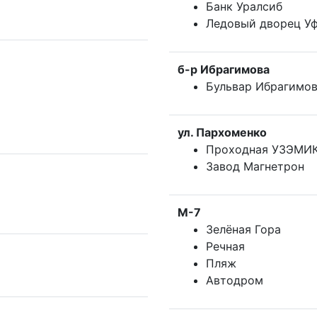
Банк Уралсиб
Ледовый дворец У
б-р Ибрагимова
Бульвар Ибрагимо
ул. Пархоменко
Проходная УЗЭМИ
Завод Магнетрон
М-7
Зелёная Гора
Речная
Пляж
Автодром