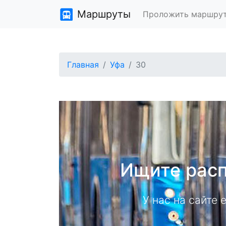
Маршруты
Проложить маршру
Главная
Уфа
30
Ищите расп
У нас на сайте 