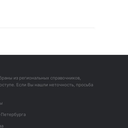
раны из региональных справочников,
оступе. Если Вы нашли неточность, просьба
вы
-Петербурга
ва