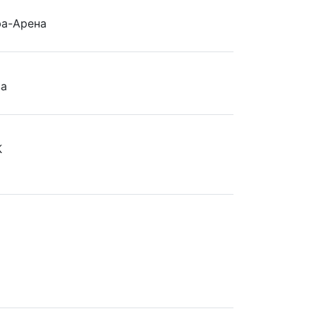
фа-Арена
ва
К