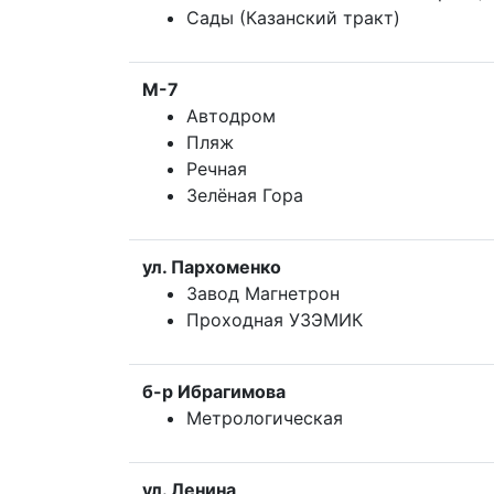
Сады (Казанский тракт)
М-7
Автодром
Пляж
Речная
Зелёная Гора
ул. Пархоменко
Завод Магнетрон
Проходная УЗЭМИК
б-р Ибрагимова
Метрологическая
ул. Ленина