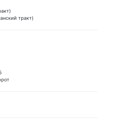
ракт)
анский тракт)
к
5
орот