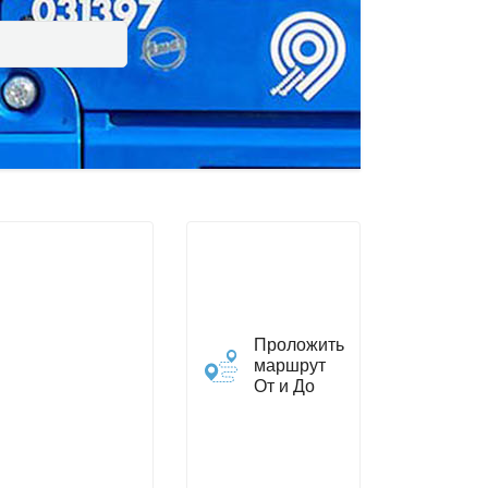
Проложить
маршрут
От и До