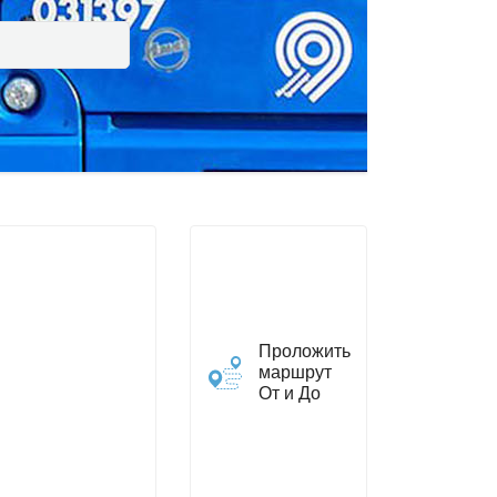
Проложить
маршрут
От и До