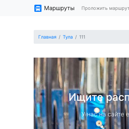
Маршруты
Проложить маршру
Главная
Тула
111
Ищите расп
У нас на сайте 