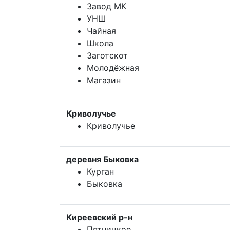
Завод МК
УНШ
Чайная
Школа
Заготскот
Молодёжная
Магазин
Криволучье
Криволучье
деревня Быковка
Курган
Быковка
Киреевский р-н
Пятницкое