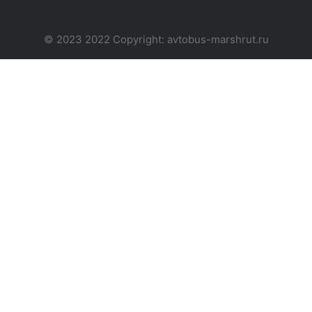
© 2023 2022 Copyright:
avtobus-marshrut.ru