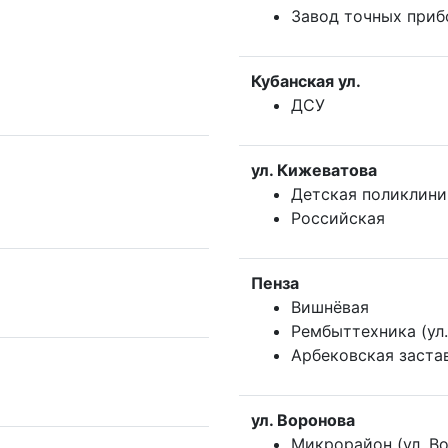
Завод точных приб
Кубанская ул.
ДСУ
ул. Кижеватова
Детская поликлини
Российская
Пенза
Вишнёвая
Рембыттехника (ул.
Арбековская заста
ул. Воронова
Микрорайон (ул. В