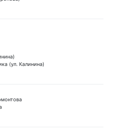
инина)
ка (ул. Калинина)
рмонтова
а