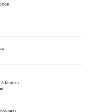
оров
ка
 8 Марта)
ва
оронова)