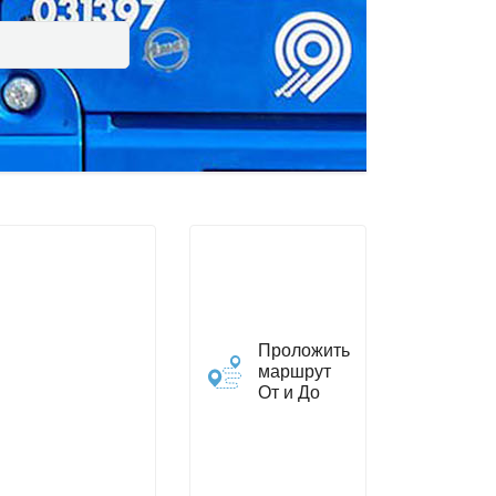
Проложить
маршрут
От и До