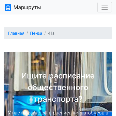
Маршруты
Главная
Пенза
41а
Ищите расписание
общественного
транспорта?
У нас на сайте есть расписания автобусов в