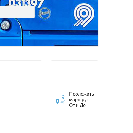
Проложить
маршрут
От и До