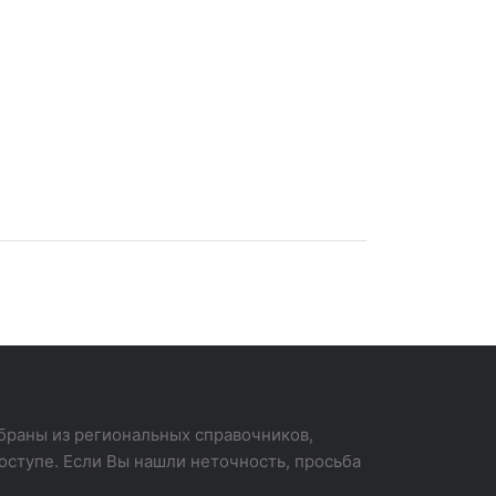
раны из региональных справочников,
оступе. Если Вы нашли неточность, просьба