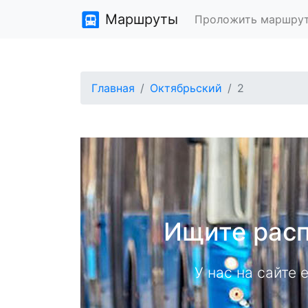
Маршруты
Проложить маршру
Главная
Октябрьский
2
Ищите расп
У нас на сайте 