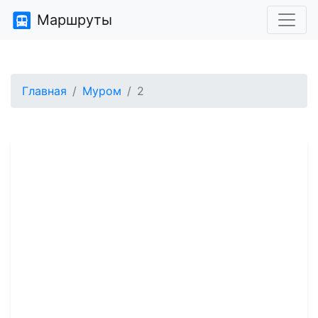
Маршруты
Главная
Муром
2
Ищите расписание
общественного
транспорта?
У нас на сайте есть расписания автобусов в