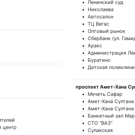
Ленинский суд
Николаева
Автосалон
ТЦ Вегас
Оптовый рынок
Сбербанк (ул. Гами
Аракс
Администрация Ле
Буратино
Детская поликлин
проспект Амет-Хана Су
Мечеть Сафар
Амет-Хана Султана
Амет-Хана Султана 
Банкетный зал Ма
ителей
СТО "ВАЗ"
й центр
Сулакская