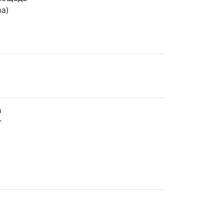
ва)
а
т