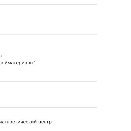
я
ройматериалы"
иагностический центр