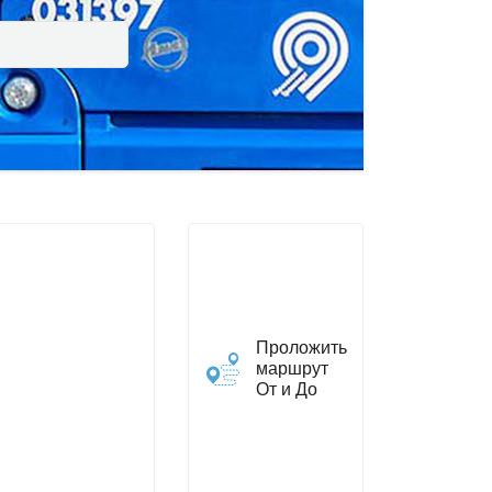
Проложить
маршрут
От и До