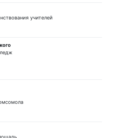
нствования учителей
кого
лледж
Комсомола
лощадь