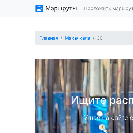
Маршруты
Проложить маршру
Главная
Махачкала
30
Ищите расп
У нас на сайте 