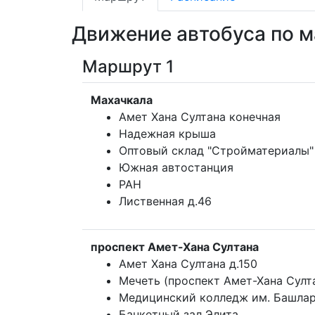
Движение автобуса по 
Маршрут 1
Махачкала
Амет Хана Султана конечная
Надежная крыша
Оптовый склад "Стройматериалы"
Южная автостанция
РАН
Лиственная д.46
проспект Амет-Хана Султана
Амет Хана Султана д.150
Мечеть (проспект Амет-Хана Султ
Медицинский колледж им. Башла
Банкетный зал Элита