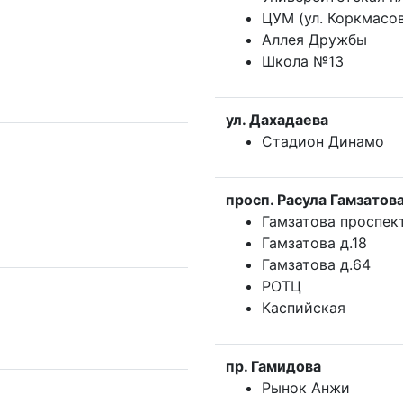
ЦУМ (ул. Коркмасо
Аллея Дружбы
Школа №13
ул. Дахадаева
Стадион Динамо
просп. Расула Гамзатов
Гамзатова проспек
Гамзатова д.18
Гамзатова д.64
РОТЦ
Каспийская
пр. Гамидова
Рынок Анжи