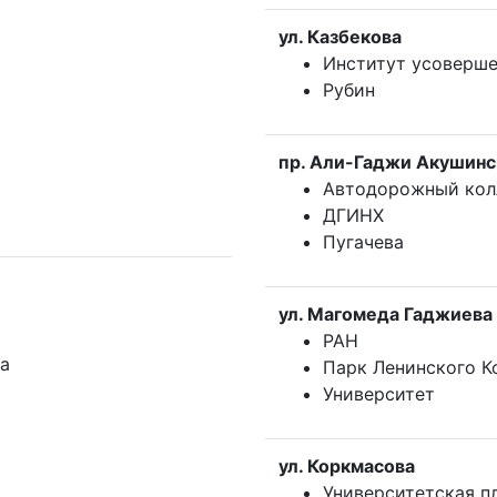
ул. Казбекова
Институт усоверше
Рубин
пр. Али-Гаджи Акушинс
Автодорожный ко
ДГИНХ
Пугачева
ул. Магомеда Гаджиева
РАН
а
Парк Ленинского 
Университет
ул. Коркмасова
Университетская п