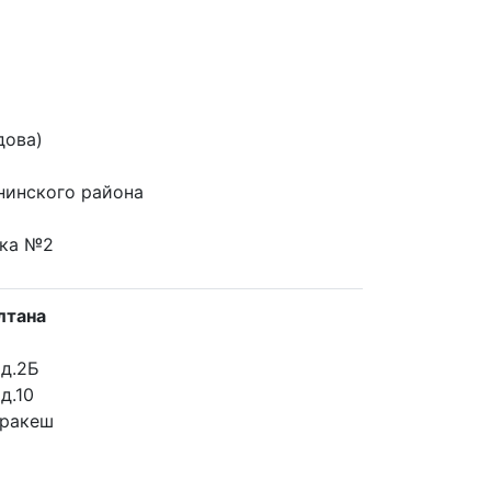
дова)
нинского района
ика №2
лтана
 д.2Б
д.10
рракеш