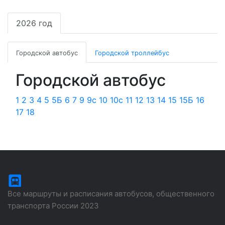
2026 год
Городской автобус
Городской троллейбус
Городской автобус
1
2
3
4
5
5Б
6
7
9
9с
10
10с
11
12
13
14
15
15Б
16
17
18
Все маршруты и расписания автобусов, общественного
транспорта России 2023