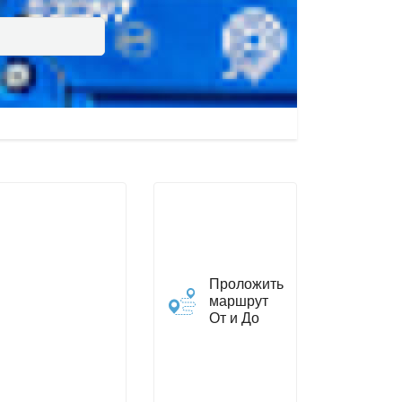
Проложить
маршрут
От и До