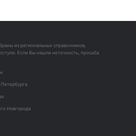
раны из региональных справочников,
оступе. Если Вы нашли неточность, просьба
вы
-Петербурга
ва
го Новгорода