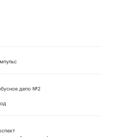
мпульс
йбусное депо №2
вод
оспект