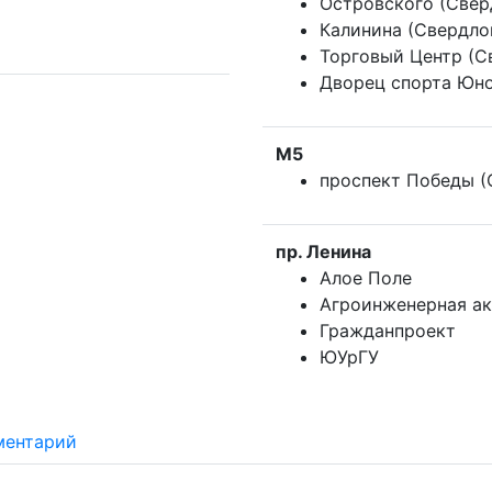
Островского (Свер
Калинина (Свердло
Торговый Центр (С
Дворец спорта Юн
М5
проспект Победы (
пр. Ленина
Алое Поле
Агроинженерная а
Гражданпроект
ЮУрГУ
ментарий