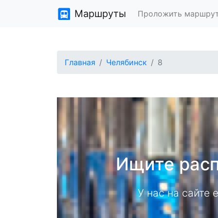
Маршруты
Проложить маршру
Главная
Челябинск
8
Ищите расп
У нас на сайте 