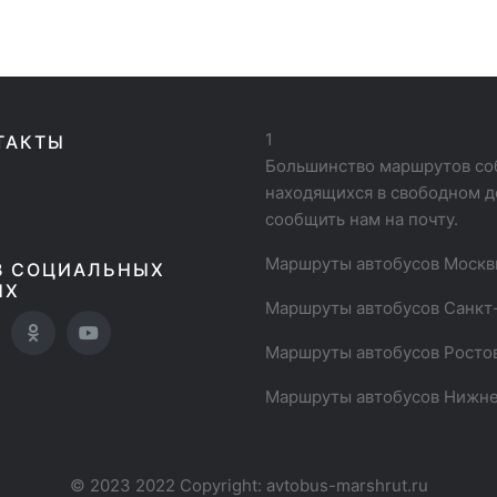
1
ТАКТЫ
Большинство маршрутов соб
находящихся в свободном д
сообщить нам на почту.
Маршруты автобусов Моск
В СОЦИАЛЬНЫХ
ЯХ
Маршруты автобусов Санкт
Маршруты автобусов Росто
Маршруты автобусов Нижне
© 2023 2022 Copyright:
avtobus-marshrut.ru