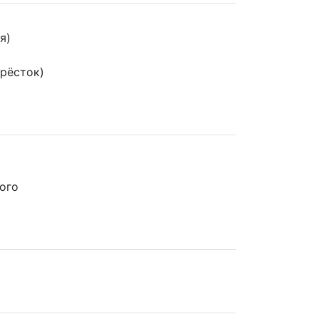
я)
крёсток)
о
ого