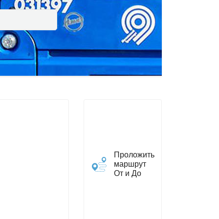
Проложить
маршрут
От и До