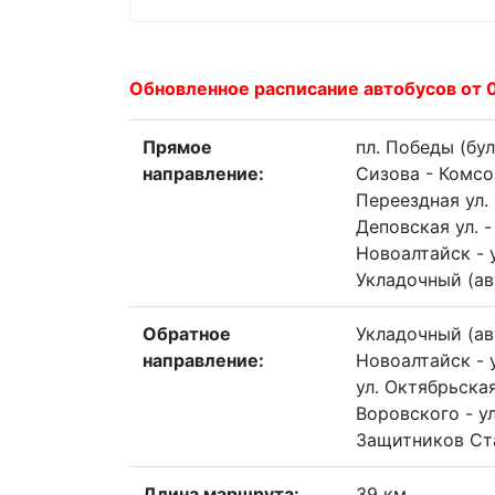
Обновленное расписание автобусов от 
Прямое
пл. Победы (бул
направление:
Сизова - Комсом
Переездная ул. 
Деповская ул. -
Новоалтайск - у
Укладочный (ав
Обратное
Укладочный (авт
направление:
Новоалтайск - у
ул. Октябрьская
Воровского - ул
Защитников Ст
Длина маршрута:
39 км.