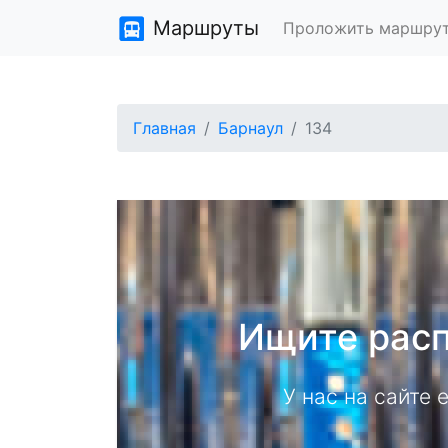
Маршруты
Проложить маршру
Главная
Барнаул
134
Ищите расп
У нас на сайте 