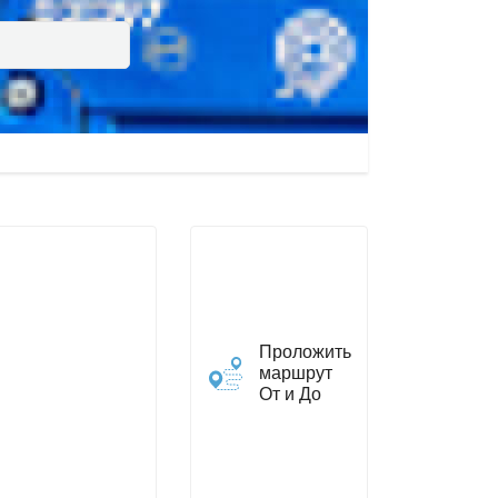
Проложить
маршрут
От и До