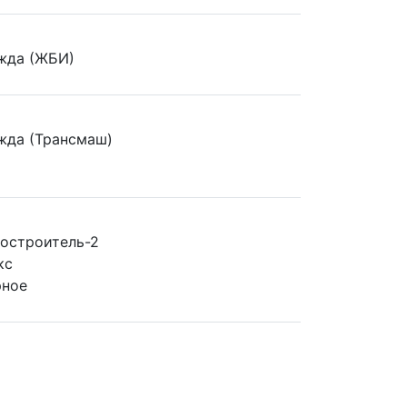
жда (ЖБИ)
жда (Трансмаш)
остроитель-2
кс
рное