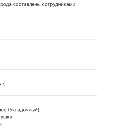
города составлены сотрудниками
ус)
ое (Укладочный)
нушка
к