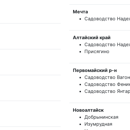
Мечта
Садоводство Наде
Алтайский край
Садоводство Наде
Присягино
Первомайский р-н
Садоводство Вагон
Садоводство Фени
Садоводство Янта
Новоалтайск
Добрынинская
Изумрудная