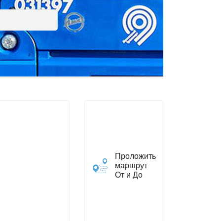
Проложить
маршрут
От и До