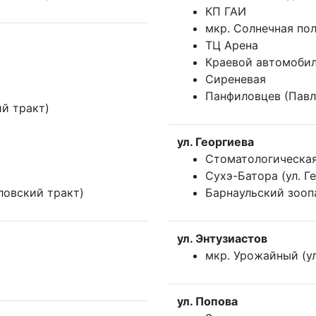
КП ГАИ
мкр. Солнечная по
ТЦ Арена
Краевой автомоби
Сиреневая
Панфиловцев (Павл
ий тракт)
ул. Георгиева
Стоматологическая
Сухэ-Батора (ул. Г
овский тракт)
Барнаульский зооп
ул. Энтузиастов
мкр. Урожайный (ул
ул. Попова