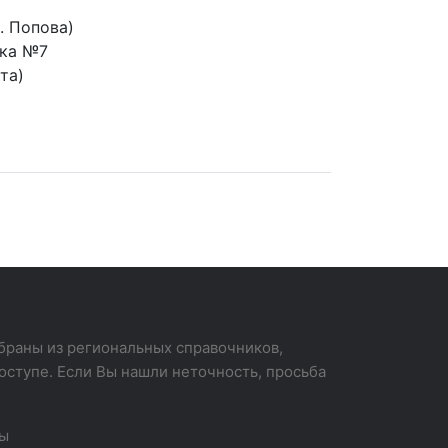
. Попова)
ика №7
та)
раны из региональных справочников,
оступе. Если Вы нашли неточность, просьба
вы