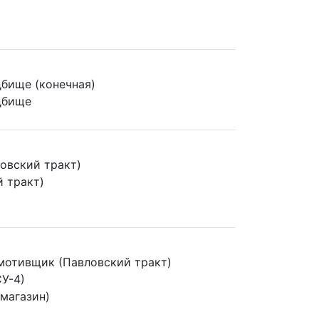
бище (конечная)
дбище
ловский тракт)
й тракт)
мотивщик (Павловский тракт)
СУ-4)
омагазин)