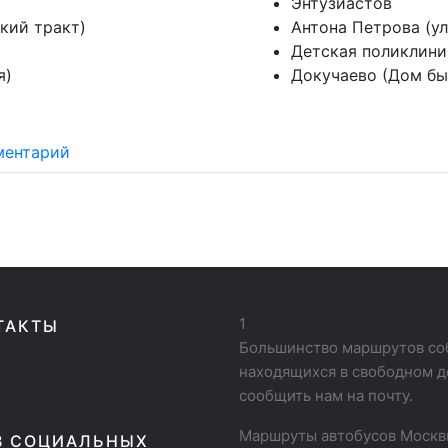
Энтузиастов
кий тракт)
Антона Петрова (ул
Детская поликлин
я)
Докучаево (Дом бы
ментарий
1
ТАКТЫ
Большинство маршрутов соб
находящихся в свободном д
сообщить нам на почту.
Маршруты автобусов Моск
В СОЦИАЛЬНЫХ