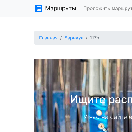
Маршруты
Проложить маршру
Главная
Барнаул
117э
Ищите расп
У нас на сайте 