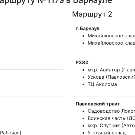
аршруту №117э в Барнауле
Маршрут 2
г. Барнаул
Михайловское клад
Михайловское кла
Р380
мкр. Авиатор (Пав
Ускова (Павловски
ТЦ Аксиома
Павловский тракт
Садоводство Локо
Воинская часть (Д
мкр. Спутник (Авт
Рабочая)
Угольный склад