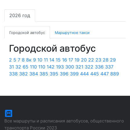
2026 год
Городской автобус
Маршрутное такси
Городской автобус
2
5
7
8
8к
9
10
11
14
15
16
17
19
20
22
23
28
29
31
32
65
110
110
142
193
300
321
322
336
337
338
382
384
385
395
396
399
444
445
447
889
Все маршруты и расписания автобусов, общественного
транспорта России 2023